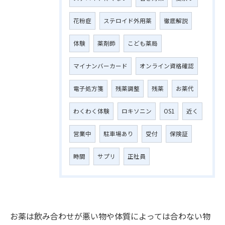
花粉症
ステロイド外用薬
徹底解説
体験
薬剤師
こども薬局
マイナンバーカード
オンライン資格確認
電子処方箋
残薬調整
残薬
お薬代
わくわく体験
ロキソニン
OS1
近く
営業中
駐車場あり
受付
保険証
時間
サプリ
正社員
お薬は飲み合わせが悪い物や体質によっては合わない物