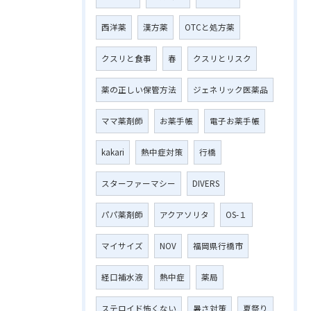
西洋薬
漢方薬
OTCと処方薬
クスリと食事
春
クスリとリスク
薬の正しい保管方法
ジェネリック医薬品
ママ薬剤師
お薬手帳
電子お薬手帳
kakari
熱中症対策
行橋
スターファーマシー
DIVERS
パパ薬剤師
アクアソリタ
OS-１
マイサイズ
NOV
福岡県行橋市
経口補水液
熱中症
薬局
ステロイド怖くない
暑さ対策
夏祭り