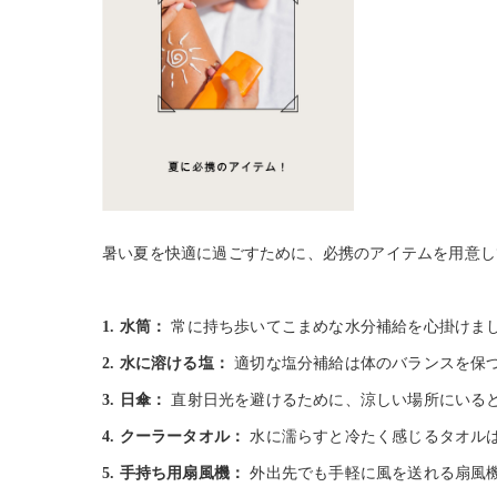
暑い夏を快適に過ごすために、必携のアイテムを用意し
1. 水筒：
常に持ち歩いてこまめな水分補給を心掛けま
2. 水に溶ける塩：
適切な塩分補給は体のバランスを保
3. 日傘：
直射日光を避けるために、涼しい場所にいる
4. クーラータオル：
水に濡らすと冷たく感じるタオル
5. 手持ち用扇風機：
外出先でも手軽に風を送れる扇風