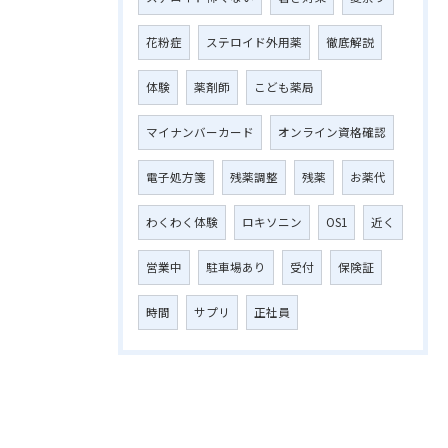
花粉症
ステロイド外用薬
徹底解説
体験
薬剤師
こども薬局
マイナンバーカード
オンライン資格確認
電子処方箋
残薬調整
残薬
お薬代
わくわく体験
ロキソニン
OS1
近く
営業中
駐車場あり
受付
保険証
時間
サプリ
正社員