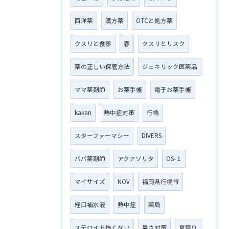
西洋薬
漢方薬
OTCと処方薬
クスリと食事
春
クスリとリスク
薬の正しい保管方法
ジェネリック医薬品
ママ薬剤師
お薬手帳
電子お薬手帳
kakari
熱中症対策
行橋
スターファーマシー
DIVERS
パパ薬剤師
アクアソリタ
OS-１
マイサイズ
NOV
福岡県行橋市
経口補水液
熱中症
薬局
ステロイド怖くない
暑さ対策
夏祭り